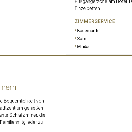
Fußgängerzone am Hotel. Di
Einzelbetten.
ZIMMERSERVICE
Bademantel
Safe
Minibar
mmern
RAUMGRÖSSE
73
ie Bequemlichkeit von
Stadtzentrum genießen
ante Schlafzimmer, die
 Familienmitglieder zu