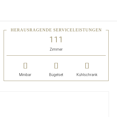
Deutsch
Bei Star Traveler oder Co
HERAUSRAGENDE SERVICELEISTUNGEN
Zimmer
Minibar
Bügelset
Kühlschrank