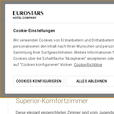
Eurostars Hotel Company
Slowenien
Ljubljana
Grand Hotel Union E
Cookie-Einstellungen
Der Komfort und die Erholung, 
Wir verwenden Cookies von Erstanbietern und Drittanbieter
personalisieren den Inhalt nach Ihren Wünschen und person
Das
Grand Hotel Union Eurostars
bietet seinen Gästen
1
Sammlung Ihrer Surfgewohnheiten. Weitere Informationen fin
den neuesten technologischen Innovationen ausgestattet s
Cookies über die Schaltfläche "Akzeptieren" akzeptieren od
hervorzuheben sind die beeindruckende Grand Union Suite m
auf "Cookies konfigurieren" klicken.
Cookie-Richtlinie
COOKIES KONFIGURIEREN
ALLES ABLEHNEN
Superior-Komfortzimmer
Diese elegant eingerichteten Zimmer sind vom Jugendstil