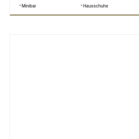
Minibar
Hausschuhe
RAUMGRÖSSE
130