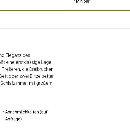
Minibar
RAUMGRÖSSE
81
und Eleganz des
eßt eine erstklassige Lage
n Prešeren, die Dreibrücken
-Bett oder zwei Einzelbetten,
in Schlafzimmer mit großem
Annehmlichkeiten (auf
Anfrage)