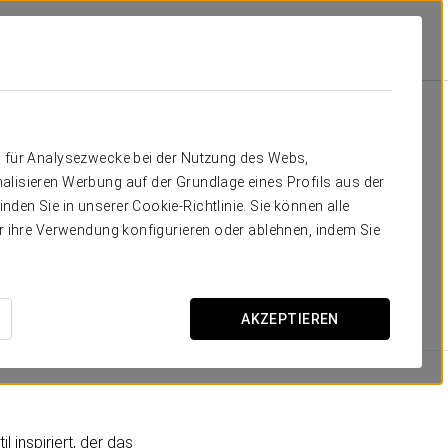
urostars
Zimmer
die Sie brauchen
n für Analysezwecke bei der Nutzung des Webs,
alisieren Werbung auf der Grundlage eines Profils aus der
11 geräumige Zimmer
, die elegant eingerichtet und mit
den Sie in unserer Cookie-Richtlinie. Sie können alle
ind, was höchsten Komfort garantiert. Besonders
er ihre Verwendung konfigurieren oder ablehnen, indem Sie
it über 130 m² und die Grand Corner Suite mit 80 m².
AKZEPTIEREN
RAUMGRÖSSE
21
 inspiriert, der das