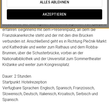
Vergangenheit und Gegenwart zu erfahren.
ALLES ABLEHNEN
Der Stadtführer begleitet Sie auf einem Spaziergang durch
AKZEPTIEREN
das historische Stadtzentrum, bei dem Sie mehr über die
Geschichte der wichtigsten Sehenswürdigkeiten von Ljubljana
erfahren. Beginnend mit dem Prešerenplatz, an dem die
Franziskanerkirche steht und der mit den drei Brücken
verbunden ist. Anschließend geht es in Richtung Plečnik-Markt
und Kathedrale und weiter zum Rathaus und dem Robba-
Brunnen, über die Schusterbrücke, vorbei an der
Nationalbibliothek und der Universität zum Sommertheater
Križanke und weiter zum Kongressplatz.
Dauer: 2 Stunden.
Startpunkt: Hotelrezeption
Verfügbare Sprachen: Englisch, Spanisch, Französisch,
Slowenisch, Deutsch, Italienisch, Kroatisch, Serbisch und
Spanisch.