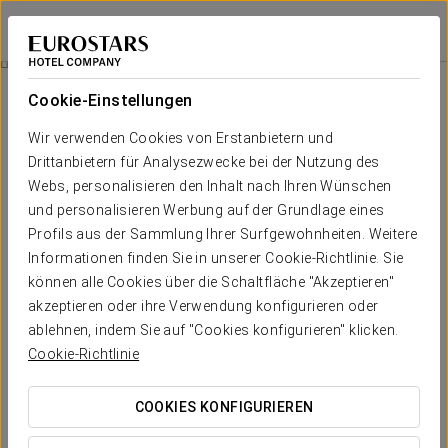
Grand Hotel Union Eurostars
LJUBLJANA
Bei Star Travel
Stadtrundgang
Cookie-Einstellungen
Wir verwenden Cookies von Erstanbietern und
Drittanbietern für Analysezwecke bei der Nutzung des
Webs, personalisieren den Inhalt nach Ihren Wünschen
und personalisieren Werbung auf der Grundlage eines
Profils aus der Sammlung Ihrer Surfgewohnheiten. Weitere
Informationen finden Sie in unserer Cookie-Richtlinie. Sie
können alle Cookies über die Schaltfläche "Akzeptieren"
95 € pro Person
akzeptieren oder ihre Verwendung konfigurieren oder
Stadtrundgang
ablehnen, indem Sie auf "Cookies konfigurieren" klicken.
Cookie-Richtlinie
Auf dieser geführten Tour erkunden wir die wichtigsten
Sehenswürdigkeiten, um mehr über die Geschichte, Kunst,
COOKIES KONFIGURIEREN
Architektur und den Lebensstil der Stadt in ihrer