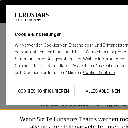
Cookie-Einstellungen
Wir verwenden Cookies von Erstanbietern und Drittanbieter
EUROSTARS HOTEL COMPA
personalisieren den Inhalt nach Ihren Wünschen und person
Kontaktiere Si
Sammlung Ihrer Surfgewohnheiten. Weitere Informationen fin
Cookies über die Schaltfläche "Akzeptieren" akzeptieren od
auf "Cookies konfigurieren" klicken.
Cookie-Richtlinie
COOKIES KONFIGURIEREN
ALLES ABLEHNEN
Haben Sie Fragen? Senden Sie uns eine N
werden so schnell wie möglich a
Wenn Sie Teil unseres Teams werden möc
alle unsere Stellenangebote unter f