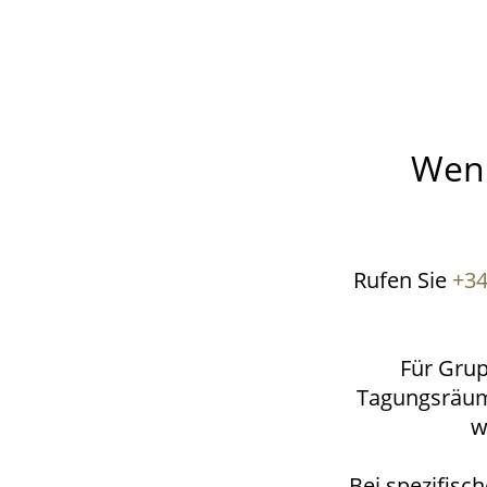
Wenn
Rufen Sie
+34
Für Gru
Tagungsräume
w
Bei spezifisc