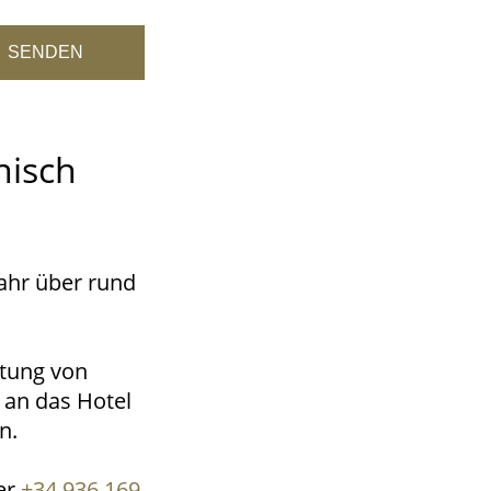
SENDEN
nisch
ahr über rund
tung von
 an das Hotel
n.
er
+34 936 169