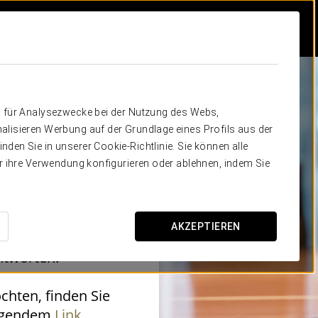
n für Analysezwecke bei der Nutzung des Webs,
NY
alisieren Werbung auf der Grundlage eines Profils aus der
e uns
den Sie in unserer Cookie-Richtlinie. Sie können alle
er ihre Verwendung konfigurieren oder ablehnen, indem Sie
AKZEPTIEREN
achricht, und wir
ntworten.
hten, finden Sie
olgendem
Link
.