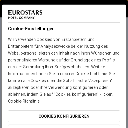
Bei Star Travel
Allgemeine
Cookie-Einstellungen
bedingungen
Wir verwenden Cookies von Erstanbietern und
Drittanbietern für Analysezwecke bei der Nutzung des
Webs, personalisieren den Inhalt nach Ihren Wünschen und
personalisieren Werbung auf der Grundlage eines Profils
Diese
Allgemeinen Geschäftsbedingungen
regeln
aus der Sammlung Ihrer Surfgewohnheiten. Weitere
zusammen mit den besonderen Bedingungen der
Informationen finden Sie in unserer Cookie-Richtlinie. Sie
Reservierung die Bedingungen Ihrer Reservierung. Der
können alle Cookies über die Schaltfläche "Akzeptieren"
Vorbehalt unterliegt der Gesetzgebung des
akzeptieren oder ihre Verwendung konfigurieren oder
Niederlassungslandes und der örtlichen Gesetzgebung
ablehnen, indem Sie auf "Cookies konfigurieren" klicken.
sowie den Verbraucherrechten auf der Grundlage ihrer
Cookie-Richtlinie
Adresse.
COOKIES KONFIGURIEREN
Schutz personenbezogener Daten: Die Ausführung der
Reservierung setzt die Verarbeitung personenbezogener