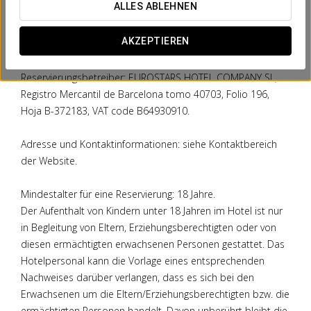
ALLES ABLEHNEN
Daten durch den Betreiber der Reservierung und durch die
Einrichtung voraus. Datenschutzrechte und detaillierte
AKZEPTIEREN
Informationen finden Sie im Abschnitt "Datenschutz".
Reservierungsbetreiber: EUROSTARS HOTEL COMPANY SL,
Registro Mercantil de Barcelona tomo 40703, Folio 196,
Hoja B-372183, VAT code B64930910.
Adresse und Kontaktinformationen: siehe Kontaktbereich
der Website.
Mindestalter für eine Reservierung: 18 Jahre.
Der Aufenthalt von Kindern unter 18 Jahren im Hotel ist nur
in Begleitung von Eltern, Erziehungsberechtigten oder von
diesen ermächtigten erwachsenen Personen gestattet. Das
Hotelpersonal kann die Vorlage eines entsprechenden
Nachweises darüber verlangen, dass es sich bei den
Erwachsenen um die Eltern/Erziehungsberechtigten bzw. die
ermächtigten Personen handelt. Davon unberührt bleibt die