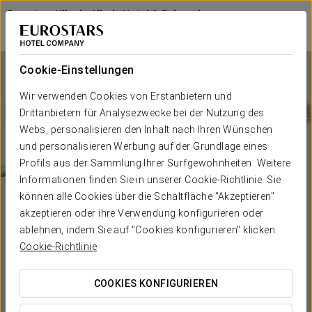
Eurostars Vila de Allariz Hotel & Balneario
OURENSE - ALLARIZ
Bei Star Travel
Cookie-Einstellungen
Wir verwenden Cookies von Erstanbietern und
Eurostars Vila de Allariz Hotel
Drittanbietern für Analysezwecke bei der Nutzung des
& Balneario
Webs, personalisieren den Inhalt nach Ihren Wünschen
und personalisieren Werbung auf der Grundlage eines
OURENSE - ALLARIZ
Profils aus der Sammlung Ihrer Surfgewohnheiten. Weitere
Informationen finden Sie in unserer Cookie-Richtlinie. Sie
können alle Cookies über die Schaltfläche "Akzeptieren"
akzeptieren oder ihre Verwendung konfigurieren oder
ablehnen, indem Sie auf "Cookies konfigurieren" klicken.
Cookie-Richtlinie
COOKIES KONFIGURIEREN
WANN MÖCHTEN SIE REISEN?

