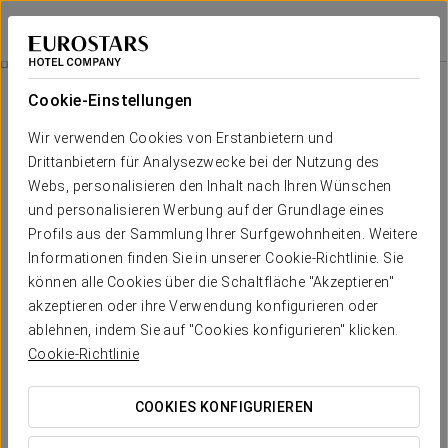
Eurostars Torre Sevilla
SEVILLA
Bei Star Travel
Sentiti Influencer
Cookie-Einstellungen
Wir verwenden Cookies von Erstanbietern und
Drittanbietern für Analysezwecke bei der Nutzung des
Webs, personalisieren den Inhalt nach Ihren Wünschen
und personalisieren Werbung auf der Grundlage eines
Profils aus der Sammlung Ihrer Surfgewohnheiten. Weitere
Informationen finden Sie in unserer Cookie-Richtlinie. Sie
können alle Cookies über die Schaltfläche "Akzeptieren"
80 €
akzeptieren oder ihre Verwendung konfigurieren oder
Sentiti influencer
ablehnen, indem Sie auf "Cookies konfigurieren" klicken.
Cookie-Richtlinie
Wenn Instagram Ihr Ding ist und Sie sich nie von Ihrer Kamera
trennen, gibt es keine bessere Wahl als das Eurostars Torre
COOKIES KONFIGURIEREN
Sevilla! Die beeindruckenden Ausblicke von unserem