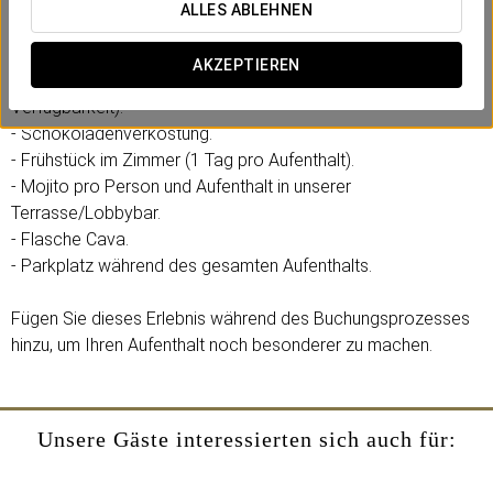
Aussichtspunkt sind die perfekte Kulisse für Ihre Fotos.
ALLES ABLEHNEN
Außerdem genießen Sie:
AKZEPTIEREN
- Upgrade auf ein Zimmer mit Stadtblick (je nach
Verfügbarkeit).
- Schokoladenverkostung.
- Frühstück im Zimmer (1 Tag pro Aufenthalt).
- Mojito pro Person und Aufenthalt in unserer
Terrasse/Lobbybar.
- Flasche Cava.
- Parkplatz während des gesamten Aufenthalts.
Fügen Sie dieses Erlebnis während des Buchungsprozesses
hinzu, um Ihren Aufenthalt noch besonderer zu machen.
Unsere Gäste interessierten sich auch für: