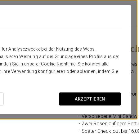
Angebote
Hochzeitsnachts-Paket
130 €
Hochzeitsnach
n für Analysezwecke bei der Nutzung des Webs,
alisieren Werbung auf der Grundlage eines Profils aus der
Genießen Sie dank unseres
den Sie in unserer Cookie-Richtlinie. Sie können alle
im Eurostars Torre Sevilla.
er ihre Verwendung konfigurieren oder ablehnen, indem Sie
Inklusive:
- Frühstück im Zimmer (von 8
AKZEPTIEREN
- Flasche Wasser.
- Obstkorb.
- Verschiedene Mini-Sandwi
- Zwei Rosen auf dem Bett 
- Später Check-out bis 16:00