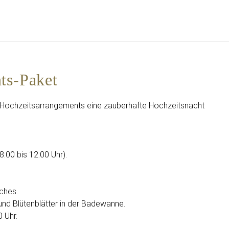
Deutsch
Bei Star Traveler oder Co
ts-Paket
 Hochzeitsarrangements eine zauberhafte Hochzeitsnacht
:00 bis 12:00 Uhr).
ches.
und Blütenblätter in der Badewanne.
 Uhr.