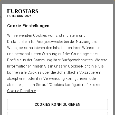
Eurostars Torre Sevilla
SEVILLA
Bei Star Travel
Agua Mágica Eintrittskarte
Cookie-Einstellungen
Wir verwenden Cookies von Erstanbietern und
Drittanbietern für Analysezwecke bei der Nutzung des
Webs, personalisieren den Inhalt nach Ihren Wünschen
und personalisieren Werbung auf der Grundlage eines
Profils aus der Sammlung Ihrer Surfgewohnheiten. Weitere
Informationen finden Sie in unserer Cookie-Richtlinie. Sie
können alle Cookies über die Schaltfläche "Akzeptieren"
Ab 21,90 €
akzeptieren oder ihre Verwendung konfigurieren oder
Agua Mágica Eintrittskarte
ablehnen, indem Sie auf "Cookies konfigurieren" klicken.
Cookie-Richtlinie
Genießen Sie einen wunderbaren Tag im Freizeitpark Agua
Mágica.
COOKIES KONFIGURIEREN