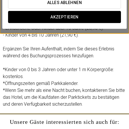
Inklusive:
ALLES ABLEHNEN
- 1 Tageseintritt in den Freizeitpark Agua Mágica.
AKZEPTIEREN
Wählen Sie die Option je nach Alter:
- Erwachsene oder Kinder über 10 Jahre (28,90 €).
- Kinder von 4 bis 10 Jahren (21,90 €).
Ergänzen Sie Ihren Aufenthalt, indem Sie dieses Erlebnis
während des Buchungsprozesses hinzufügen.
*Kinder von 0 bis 3 Jahren oder unter 1 m Körpergröße:
kostenlos.
*Öffnungszeiten gemäß Parkkalender.
*Wenn Sie mehr als eine Nacht buchen, kontaktieren Sie bitte
das Hotel, um die Kaufdaten der Parktickets zu bestätigen
und deren Verfügbarkeit sicherzustellen.
Unsere Gäste interessierten sich auch für: