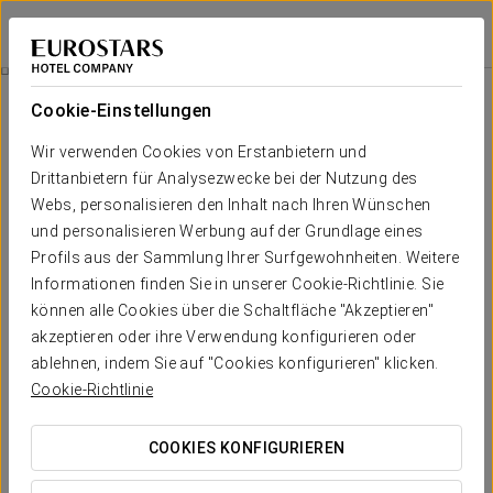
Eurostars Palacio Buenavista
TOLEDO
Bei Star Travel
Besuch Der Bodegas Y Viñedos Casa Del Valle
Cookie-Einstellungen
Wir verwenden Cookies von Erstanbietern und
Drittanbietern für Analysezwecke bei der Nutzung des
Webs, personalisieren den Inhalt nach Ihren Wünschen
und personalisieren Werbung auf der Grundlage eines
Profils aus der Sammlung Ihrer Surfgewohnheiten. Weitere
Informationen finden Sie in unserer Cookie-Richtlinie. Sie
können alle Cookies über die Schaltfläche "Akzeptieren"
20 € pro Person
akzeptieren oder ihre Verwendung konfigurieren oder
Besuch der Bodegas y Viñedos Casa
ablehnen, indem Sie auf "Cookies konfigurieren" klicken.
Cookie-Richtlinie
del Valle
Besuchen Sie ein authentisches Weingut und genießen Sie
COOKIES KONFIGURIEREN
einige der exquisitesten Weine der Welt der Önologie.