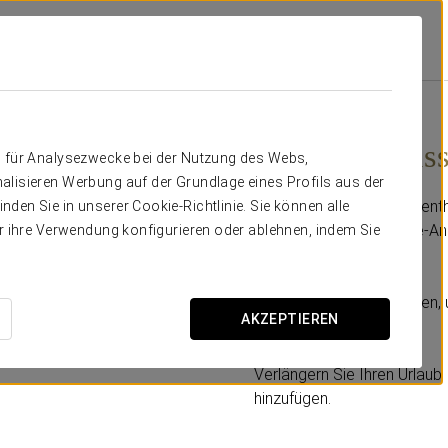
ars Grand Cayacoa
Angebote
Extended Pass
65 $
Extended Pas
n für Analysezwecke bei der Nutzung des Webs,
alisieren Werbung auf der Grundlage eines Profils aus der
Verlängern Sie Ihren Aufent
den Sie in unserer Cookie-Richtlinie. Sie können alle
Vorteile des All-Inclusive-
er ihre Verwendung konfigurieren oder ablehnen, indem Sie
Abreisetag.
Mehr Zeit zum Entspannen,
AKZEPTIEREN
Urlaubs auszukosten.
Verlängern Sie Ihren Urlau
hinzufügen.