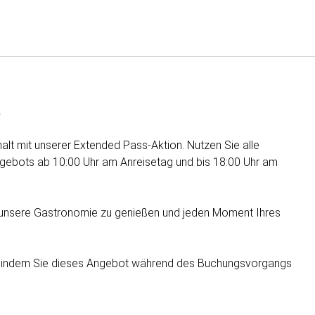
Deutsch
Bei Star Traveler oder Co
s
halt mit unserer Extended Pass-Aktion. Nutzen Sie alle
Angebots ab 10:00 Uhr am Anreisetag und bis 18:00 Uhr am
 unsere Gastronomie zu genießen und jeden Moment Ihres
b, indem Sie dieses Angebot während des Buchungsvorgangs