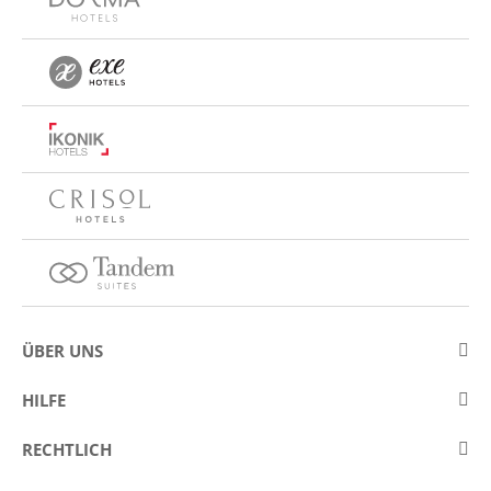
ÜBER UNS
Über Eurostars Hotel Company
HILFE
Arbeiten Sie mit uns
Kontakt
RECHTLICH
Wettbewerbe
Häufige Fragen (FAQ)
Legaler Hinweis / Impressum