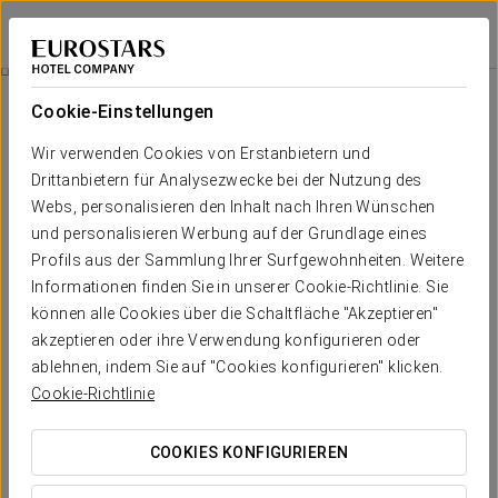
Eurostars Grand Cayacoa
SAMANÁ
Bei Star Travel
Geschichte
Cookie-Einstellungen
Geschichte
Wir verwenden Cookies von Erstanbietern und
Drittanbietern für Analysezwecke bei der Nutzung des
An der Ostküste von Hispaniola, wo sich der Horizont mit einem
Meer intensiver Blautöne vereint, lebt die Erinnerung an
Webs, personalisieren den Inhalt nach Ihren Wünschen
Cayacoa weiter. Dieses Gebiet, die Wiege des letzten großen
und personalisieren Werbung auf der Grundlage eines
Taíno-Häuptlingtums, war Schauplatz einer lebendigen Kultur,
Profils aus der Sammlung Ihrer Surfgewohnheiten. Weitere
die die Natur, die Gemeinschaft und den Geist ihrer Vorfahren
Informationen finden Sie in unserer Cookie-Richtlinie. Sie
ehrte. Zwischen Palmen und Flüssen schien die Zeit in
können alle Cookies über die Schaltfläche "Akzeptieren"
Zeremonien, mündlichen Überlieferungen und in der ständigen
Harmonie zwischen Mensch und Umwelt gemessen zu
akzeptieren oder ihre Verwendung konfigurieren oder
werden.
ablehnen, indem Sie auf "Cookies konfigurieren" klicken.
Cookie-Richtlinie
COOKIES KONFIGURIEREN