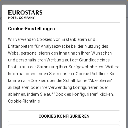
Eurostars Grand Cayacoa
SAMANÁ
Bei Star Travel
Einwohnerangebot In Der Dominikanischen Republik
Cookie-Einstellungen
Wir verwenden Cookies von Erstanbietern und
Drittanbietern für Analysezwecke bei der Nutzung des
Webs, personalisieren den Inhalt nach Ihren Wünschen
und personalisieren Werbung auf der Grundlage eines
Profils aus der Sammlung Ihrer Surfgewohnheiten. Weitere
Informationen finden Sie in unserer Cookie-Richtlinie. Sie
können alle Cookies über die Schaltfläche "Akzeptieren"
Einwohnerangebot in der
akzeptieren oder ihre Verwendung konfigurieren oder
ablehnen, indem Sie auf "Cookies konfigurieren" klicken.
Dominikanischen Republik
Cookie-Richtlinie
Nutzen Sie Ihren Aufenthalt in der Dominikanischen Republik
optimal. Erhalten Sie 15 % Rabatt im Eurostars Grand
COOKIES KONFIGURIEREN
Cayacoa mit dem Code:
ANSÄSSIGE
. Wir sind die perfekte