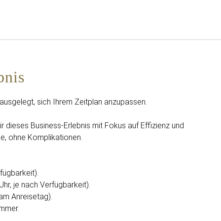
Deutsch
Bei Star Traveler oder Co
bnis
f ausgelegt, sich Ihrem Zeitplan anzupassen.
r dieses Business-Erlebnis mit Fokus auf Effizienz und
le, ohne Komplikationen.
fügbarkeit).
Uhr, je nach Verfügbarkeit).
am Anreisetag).
immer.
.