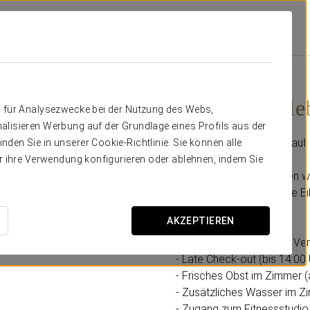
ngebote
Business-Erlebnis
21 €
Business-Erle
n für Analysezwecke bei der Nutzung des Webs,
alisieren Werbung auf der Grundlage eines Profils aus der
Flexible Zeiten, alles darau
den Sie in unserer Cookie-Richtlinie. Sie können alle
er ihre Verwendung konfigurieren oder ablehnen, indem Sie
Im Eurostars Berlin haben wi
Komfort entwickelt. Ohne Ei
AKZEPTIEREN
Inklusive:
- Early Check-in (je nach Ver
- Late Check-out (bis 14:00 
- Frisches Obst im Zimmer (
- Zusätzliches Wasser im Z
- Zugang zum Fitnessstudio