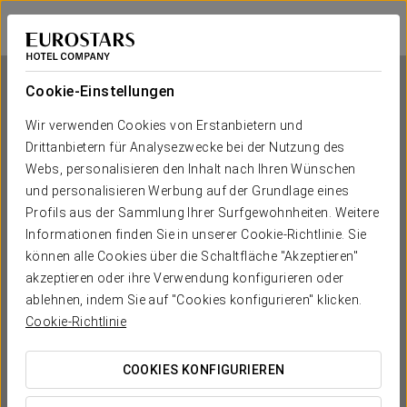
Eurostars Berlin
BERLIN
Bei Star Travel
Cookie-Einstellungen
Wir verwenden Cookies von Erstanbietern und
Drittanbietern für Analysezwecke bei der Nutzung des
Eurostars Berlin
Webs, personalisieren den Inhalt nach Ihren Wünschen
und personalisieren Werbung auf der Grundlage eines
BERLIN
Profils aus der Sammlung Ihrer Surfgewohnheiten. Weitere
Informationen finden Sie in unserer Cookie-Richtlinie. Sie
können alle Cookies über die Schaltfläche "Akzeptieren"
akzeptieren oder ihre Verwendung konfigurieren oder
ablehnen, indem Sie auf "Cookies konfigurieren" klicken.
Cookie-Richtlinie
COOKIES KONFIGURIEREN
WANN MÖCHTEN SIE REISEN?

