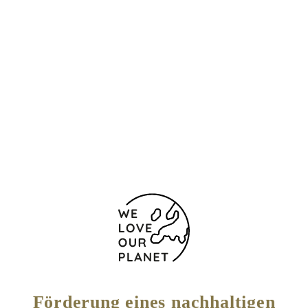
Standort und Kontakt
Friedrichstraße 99
Berlin
10117 Deutschland
+49 30 701 736 0
+49 30 701 736100
Kontaktformular
Förderung eines nachhaltigen