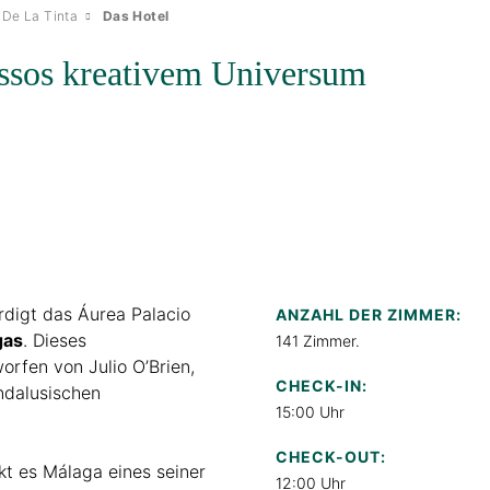
 De La Tinta
Das Hotel
cassos kreativem Universum
rdigt das Áurea Palacio
ANZAHL DER ZIMMER:
gas
. Dieses
141 Zimmer.
rfen von Julio O’Brien,
CHECK-IN:
ndalusischen
15:00 Uhr
CHECK-OUT:
kt es Málaga eines seiner
12:00 Uhr