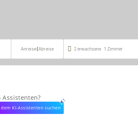

.
{
2
erwachsene
1
Zimmer
Anreise
Abreise
n Assistenten?
 dem KI-Assistenten suchen