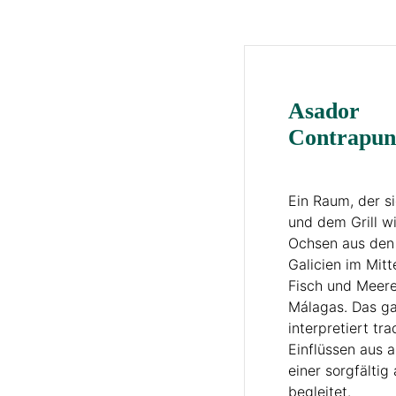
Asador
Contrapun
Ein Raum, der s
und dem Grill w
Ochsen aus den 
Galicien im Mit
Fisch und Meere
Málagas. Das g
interpretiert tr
Einflüssen aus 
einer sorgfälti
begleitet.