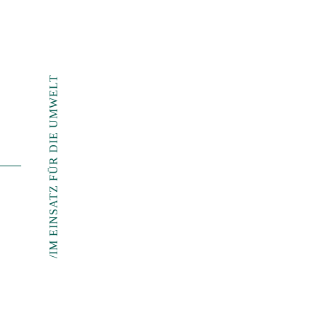
/IM EINSATZ FÜR DIE UMWELT
UNSERE AK
RESTAURIE
BEWAHRU
HISTORISC
Wir wollen historische 
ihre ursprüngliche Archit
so ihren Wert und ih
bewahren. Wir haben 
saniert, indem wir einzig
künstlerische Elemen
ausgestellt haben, um ih
kulturellen Wert zu stei