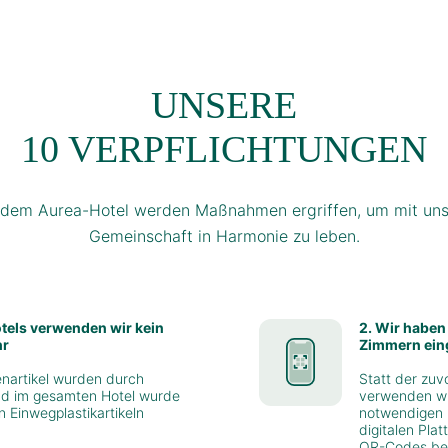
UNSERE
10 VERPFLICHTUNGEN
jedem Aurea-Hotel werden Maßnahmen ergriffen, um mit uns
Gemeinschaft in Harmonie zu leben.
otels verwenden wir kein
2. Wir haben
hr
Zimmern ein
tenartikel wurden durch
Statt der zuv
nd im gesamten Hotel wurde
verwenden wir
 Einwegplastikartikeln
notwendigen 
digitalen Pla
QR-Codes bere