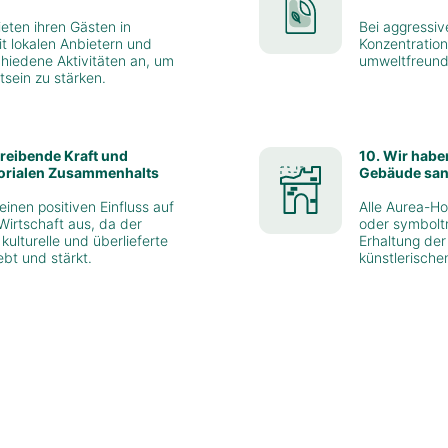
ieten ihren Gästen in
Bei aggressiv
 lokalen Anbietern und
Konzentration
iedene Aktivitäten an, um
umweltfreundl
sein zu stärken.
treibende Kraft und
10. Wir habe
itorialen Zusammenhalts
Gebäude sani
inen positiven Einfluss auf
Alle Aurea-Ho
Wirtschaft aus, da der
oder symbolt
kulturelle und überlieferte
Erhaltung der 
ebt und stärkt.
künstlerische