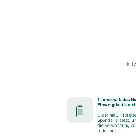
In 
1. Innerhalb des H
Einwegplastik me
Die Miniatur-Toilet
Spender ersetzt, u
die Verwendung von
reduziert.