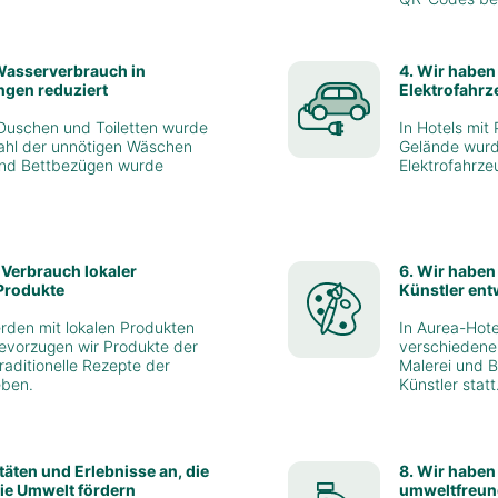
Wasserverbrauch in
4. Wir haben
ngen reduziert
Elektrofahrze
 Duschen und Toiletten wurde
In Hotels mit
ahl der unnötigen Wäschen
Gelände wurd
nd Bettbezügen wurde
Elektrofahrze
 Verbrauch lokaler
6. Wir haben 
Produkte
Künstler ent
rden mit lokalen Produkten
In Aurea-Hote
bevorzugen wir Produkte der
verschiedener
raditionelle Rezepte der
Malerei und B
eben.
Künstler statt
itäten und Erlebnisse an, die
8. Wir haben
ie Umwelt fördern
umweltfreund