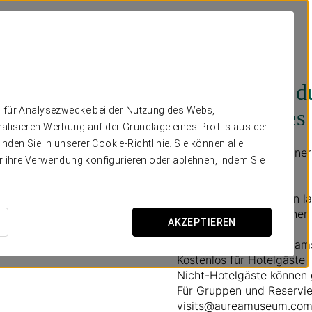
bote
Kleine Tour Durch Die Archäologischen Überreste Des Hotels
Kleine Tour d
n für Analysezwecke bei der Nutzung des Webs,
Überreste des
alisieren Werbung auf der Grundlage eines Profils aus der
den Sie in unserer Cookie-Richtlinie. Sie können alle
Begleiten Sie uns zu eine
er ihre Verwendung konfigurieren oder ablehnen, indem Sie
Museum
!
Diese geführten Touren l
und in den künstlerische
AKZEPTIEREN
Zeitplan: Montag bis Sam
Kostenlos für Hotelgäste
Nicht-Hotelgäste können 
Für Gruppen und Reservie
visits@aureamuseum.com