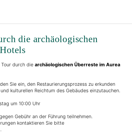
Deutsch
Bei Star Traveler oder Co
urch die archäologischen
 Hotels
r Tour durch die
archäologischen Überreste im Aurea
aden Sie ein, den Restaurierungsprozess zu erkunden
n und kulturellen Reichtum des Gebäudes einzutauchen.
stag um 10:00 Uhr
gegen Gebühr an der Führung teilnehmen.
rungen kontaktieren Sie bitte
.