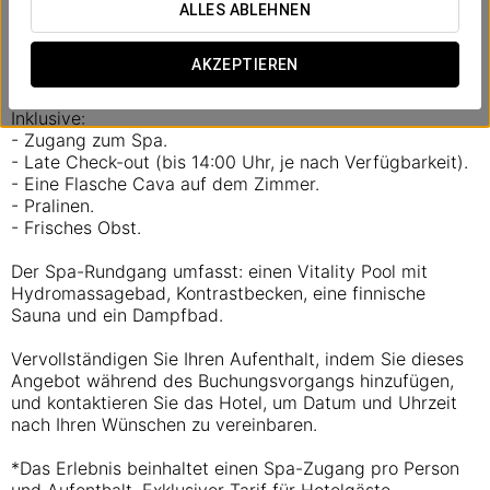
vom Alltag abzuschalten und wieder
ALLES ABLEHNEN
zueinanderzufinden. Die perfekte Gelegenheit,
gemeinsam zu entspannen und den Stress hinter sich zu
AKZEPTIEREN
lassen.
Inklusive:
- Zugang zum Spa.
- Late Check-out (bis 14:00 Uhr, je nach Verfügbarkeit).
- Eine Flasche Cava auf dem Zimmer.
- Pralinen.
- Frisches Obst.
Der Spa-Rundgang umfasst: einen Vitality Pool mit
Hydromassagebad, Kontrastbecken, eine finnische
Sauna und ein Dampfbad.
Vervollständigen Sie Ihren Aufenthalt, indem Sie dieses
Angebot während des Buchungsvorgangs hinzufügen,
und kontaktieren Sie das Hotel, um Datum und Uhrzeit
nach Ihren Wünschen zu vereinbaren.
*Das Erlebnis beinhaltet einen Spa-Zugang pro Person