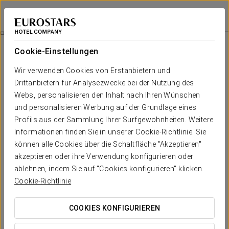
Áurea Ana Palace Hotel
BUDAPEST
Bei Star Travel
Spa-Erlebnis Für Paare
Cookie-Einstellungen
Wir verwenden Cookies von Erstanbietern und
Drittanbietern für Analysezwecke bei der Nutzung des
Webs, personalisieren den Inhalt nach Ihren Wünschen
und personalisieren Werbung auf der Grundlage eines
Profils aus der Sammlung Ihrer Surfgewohnheiten. Weitere
Informationen finden Sie in unserer Cookie-Richtlinie. Sie
können alle Cookies über die Schaltfläche "Akzeptieren"
90 €
akzeptieren oder ihre Verwendung konfigurieren oder
Spa-Erlebnis für Paare
ablehnen, indem Sie auf "Cookies konfigurieren" klicken.
Cookie-Richtlinie
Für alle, die gemeinsam im Áurea Ana Palace
entspannen möchten.
COOKIES KONFIGURIEREN
Keine Routinen, keine Eile – alles ist darauf ausgerichtet,