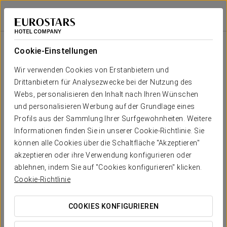
Áurea Ana Palace Hotel
BUDAPEST
Bei Star Travel
Raums
U-
Schule
Bankett
Cocktail
Imperial
Theater
Kabaret
Form
Cookie-Einstellungen
Buda
2
34 m
Dein Event in
Wir verwenden Cookies von Erstanbietern und
6
15
12
10
10
12
x m
Drittanbietern für Analysezwecke bei der Nutzung des
altura
Webs, personalisieren den Inhalt nach Ihren Wünschen
Pest
und personalisieren Werbung auf der Grundlage eines
2
75 m
Profils aus der Sammlung Ihrer Surfgewohnheiten. Weitere
18
50
40
30
24
50
x m
KOSTENVORANSCHLAG ANFORDERN
Informationen finden Sie in unserer Cookie-Richtlinie. Sie
altura
können alle Cookies über die Schaltfläche "Akzeptieren"
Danube 1
akzeptieren oder ihre Verwendung konfigurieren oder
2
23 m
ablehnen, indem Sie auf "Cookies konfigurieren" klicken.
6
10
6
-
6
10
x m
Cookie-Richtlinie
altura
Danube 2
COOKIES KONFIGURIEREN
2
45 m
6
25
12
14
14
25
x m