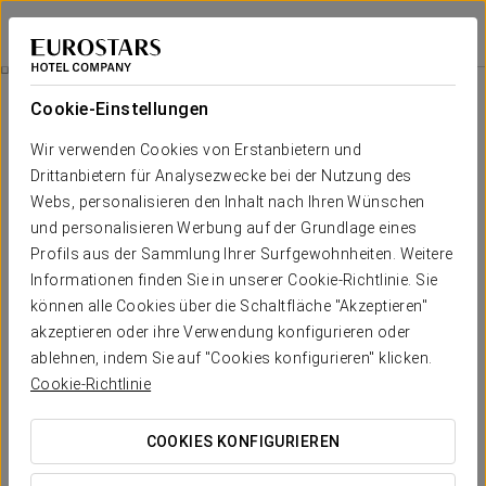
Exe Zizur Pamplona
PAMPLONA - ZIZUR MAYOR
Bei Star Travel
Romantisches Erlebnis
Cookie-Einstellungen
Wir verwenden Cookies von Erstanbietern und
Drittanbietern für Analysezwecke bei der Nutzung des
Webs, personalisieren den Inhalt nach Ihren Wünschen
und personalisieren Werbung auf der Grundlage eines
Profils aus der Sammlung Ihrer Surfgewohnheiten. Weitere
Informationen finden Sie in unserer Cookie-Richtlinie. Sie
können alle Cookies über die Schaltfläche "Akzeptieren"
akzeptieren oder ihre Verwendung konfigurieren oder
18 €
Romantisches Erlebnis
ablehnen, indem Sie auf "Cookies konfigurieren" klicken.
Cookie-Richtlinie
Genießen Sie eine unvergessliche romantische Nacht im
Exe Zizur Pamplona mit diesem Angebot.
COOKIES KONFIGURIEREN