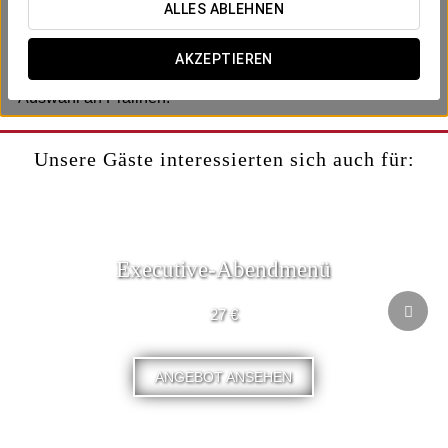
Inklusive:
ALLES ABLEHNEN
- Später Check-out (bis 14:00 Uhr, je nach Verfügbarkeit).
- Eine Flasche Cava im Zimmer.
AKZEPTIEREN
- Frisches Obst.
- Auswahl an Pralinen.
Unsere Gäste interessierten sich auch für:
Executive-Abendmenü
27 €
ANGEBOT ANSEHEN