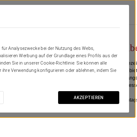
ur Pamplona
Angebote
Executive-Abendmenü
27 €
Executive-A
n für Analysezwecke bei der Nutzung des Webs,
alisieren Werbung auf der Grundlage eines Profils aus der
Genießen Sie ein ausgezei
den Sie in unserer Cookie-Richtlinie. Sie können alle
Executive-Abendessen biete
er ihre Verwendung konfigurieren oder ablehnen, indem Sie
Haupt- und Zwischengängen
und einem köstlichen Desse
AKZEPTIEREN
* Dieser Service ist monta
Restaurants verfügbar.