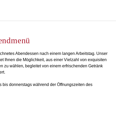
Deutsch
Bei Star Traveler oder Co
bendmenü
chnetes Abendessen nach einem langen Arbeitstag. Unser
t Ihnen die Möglichkeit, aus einer Vielzahl von exquisiten
 zu wählen, begleitet von einem erfrischenden Getränk
rt.
gs bis donnerstags während der Öffnungszeiten des