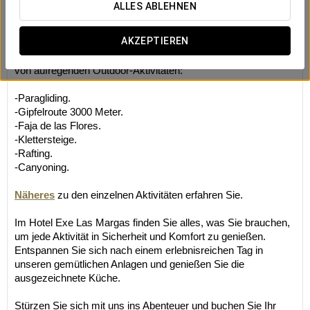
Outdoor-Aktivitäten
ALLES ABLEHNEN
Begeben Sie sich auf ein Outdoor-Abenteuer im Hotel Exe Las
AKZEPTIEREN
Margas! Inmitten einer spektakulären natürlichen Umgebung
ist unser Hotel der perfekte Ausgangspunkt für eine Vielzahl
von aufregenden Outdoor-Aktivitäten:
-Paragliding.
-Gipfelroute 3000 Meter.
-Faja de las Flores.
-Klettersteige.
-Rafting.
-Canyoning.
Näheres
zu den einzelnen Aktivitäten erfahren Sie.
Im Hotel Exe Las Margas finden Sie alles, was Sie brauchen,
um jede Aktivität in Sicherheit und Komfort zu genießen.
Entspannen Sie sich nach einem erlebnisreichen Tag in
unseren gemütlichen Anlagen und genießen Sie die
ausgezeichnete Küche.
Stürzen Sie sich mit uns ins Abenteuer und buchen Sie Ihr