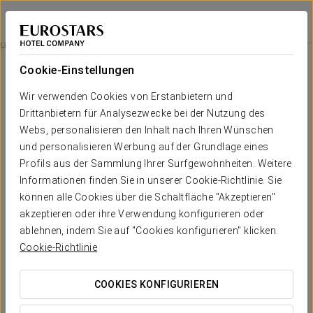
Exe Gran Hotel Solúcar
SEVILLA
Bei Star Travel
Romantisches Erlebnis
Cookie-Einstellungen
Wir verwenden Cookies von Erstanbietern und
Drittanbietern für Analysezwecke bei der Nutzung des
Webs, personalisieren den Inhalt nach Ihren Wünschen
und personalisieren Werbung auf der Grundlage eines
Profils aus der Sammlung Ihrer Surfgewohnheiten. Weitere
Informationen finden Sie in unserer Cookie-Richtlinie. Sie
können alle Cookies über die Schaltfläche "Akzeptieren"
akzeptieren oder ihre Verwendung konfigurieren oder
20 €
Romantisches Erlebnis
ablehnen, indem Sie auf "Cookies konfigurieren" klicken.
Cookie-Richtlinie
Kommen Sie und feiern Sie die Liebe und genießen Sie
eine unvergessliche romantische Nacht.
COOKIES KONFIGURIEREN