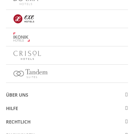
ÜBER UNS
Über Eurostars Hotel Company
HILFE
Arbeiten Sie mit uns
Kontakt
RECHTLICH
Wettbewerbe
Häufige Fragen (FAQ)
Legaler Hinweis / Impressum