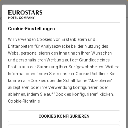
Exe Gran Hotel Solúcar
SEVILLA
Bei Star Travel
Isla Mágica Eintrittskarte
Cookie-Einstellungen
Wir verwenden Cookies von Erstanbietern und
Drittanbietern für Analysezwecke bei der Nutzung des
Webs, personalisieren den Inhalt nach Ihren Wünschen
und personalisieren Werbung auf der Grundlage eines
Profils aus der Sammlung Ihrer Surfgewohnheiten. Weitere
Informationen finden Sie in unserer Cookie-Richtlinie. Sie
können alle Cookies über die Schaltfläche "Akzeptieren"
akzeptieren oder ihre Verwendung konfigurieren oder
Ab 21,90 €
Isla Mágica Eintrittskarte
ablehnen, indem Sie auf "Cookies konfigurieren" klicken.
Cookie-Richtlinie
Ein Tag voller Abenteuer erwartet Sie in Isla Mágica.
COOKIES KONFIGURIEREN
Inklusive: