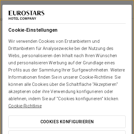
Exe Auriense
OURENSE
Bei Star Travel
Romantisches Erlebnis
Cookie-Einstellungen
Wir verwenden Cookies von Erstanbietern und
Drittanbietern für Analysezwecke bei der Nutzung des
Webs, personalisieren den Inhalt nach Ihren Wünschen
und personalisieren Werbung auf der Grundlage eines
Profils aus der Sammlung Ihrer Surfgewohnheiten. Weitere
Informationen finden Sie in unserer Cookie-Richtlinie. Sie
können alle Cookies über die Schaltfläche "Akzeptieren"
akzeptieren oder ihre Verwendung konfigurieren oder
20 €
Romantisches Erlebnis
ablehnen, indem Sie auf "Cookies konfigurieren" klicken.
Cookie-Richtlinie
Details, die überraschen. Alles ist vorbereitet, damit Sie sich
nur der Liebe widmen können.
COOKIES KONFIGURIEREN