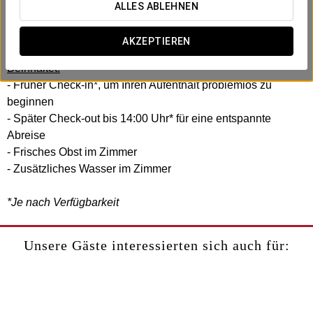
Im Exe Auriense haben wir dieses Business-Erlebnis
ALLES ABLEHNEN
geschaffen, das auf Effizienz und Komfort ausgerichtet ist.
Ohne Eile, ohne Komplikationen.
AKZEPTIEREN
Beinhaltet:
- Früher Check-in*, um Ihren Aufenthalt problemlos zu
beginnen
- Später Check-out bis 14:00 Uhr* für eine entspannte
Abreise
- Frisches Obst im Zimmer
- Zusätzliches Wasser im Zimmer
*Je nach Verfügbarkeit
Unsere Gäste interessierten sich auch für: