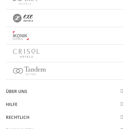
ÜBER UNS
Über Eurostars Hotel Company
HILFE
Arbeiten Sie mit uns
Kontakt
RECHTLICH
Wettbewerbe
Häufige Fragen (FAQ)
Legaler Hinweis / Impressum