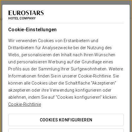
Eurostars Valladolid
VALLADOLID
Bei Star Travel
Privater Spa-Zugang
Cookie-Einstellungen
Wir verwenden Cookies von Erstanbietern und
Drittanbietern für Analysezwecke bei der Nutzung des
Webs, personalisieren den Inhalt nach Ihren Wünschen
und personalisieren Werbung auf der Grundlage eines
Profils aus der Sammlung Ihrer Surfgewohnheiten. Weitere
Informationen finden Sie in unserer Cookie-Richtlinie. Sie
können alle Cookies über die Schaltfläche "Akzeptieren"
25 €
akzeptieren oder ihre Verwendung konfigurieren oder
Privater Spa-Zugang
ablehnen, indem Sie auf "Cookies konfigurieren" klicken.
Cookie-Richtlinie
Eine Auszeit für Körper und Geist. Genießen Sie 50 Minuten
Entspannung in unserem privaten Spa mit Zugang pro Person
COOKIES KONFIGURIEREN
und Aufenthalt, um Ihr Wellnesserlebnis in völliger Ruhe zu