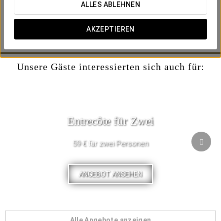
erleben.
ALLES ABLEHNEN
*Angebot gilt für Hotelgäste.
AKZEPTIEREN
*Reservierung erforderlich unter
(+34) 883872987
.
Unsere Gäste interessierten sich auch für:
Entrecôte für Zwei
59 € für zwei Personen
ANGEBOT ANSEHEN
Alle Angebote anzeigen