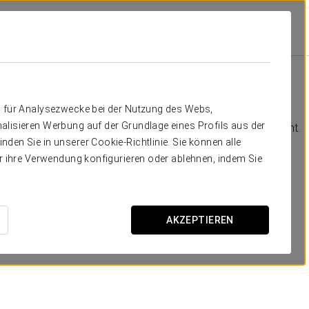
Ausstattung Und Leistungen
Verpflegung
Verpflegung
n für Analysezwecke bei der Nutzung des Webs,
alisieren Werbung auf der Grundlage eines Profils aus der
Das Hotel verfügt über eine Bar-Cafeteria und ein Restaurant.
den Sie in unserer Cookie-Richtlinie. Sie können alle
er ihre Verwendung konfigurieren oder ablehnen, indem Sie
AKZEPTIEREN