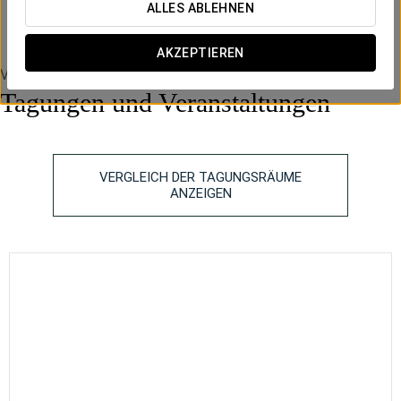
altura
ALLES ABLEHNEN
Endeavour
2
48 m
AKZEPTIEREN
22
40
24
24
22
50
x m
Veranstaltungsräume
altura
Tagungen und Veranstaltungen
VERGLEICH DER TAGUNGSRÄUME
ANZEIGEN