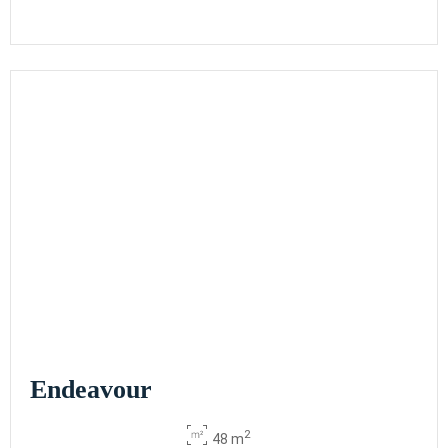
Endeavour
2
48 m