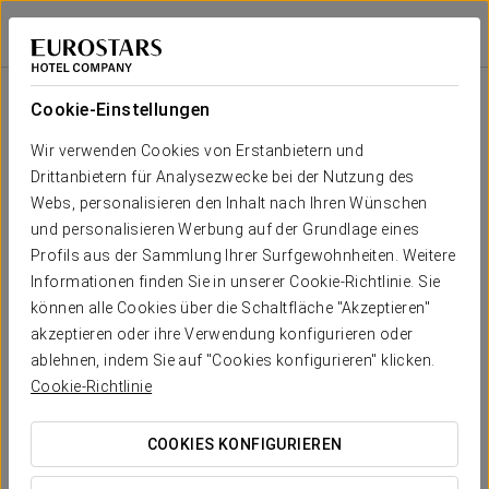
Eurostars Montgomery
BRÜSSEL
Bei Star Travel
Raums
U-
Schule
Bankett
Cocktail
Imperial
Theater
Kabaret
Form
Cookie-Einstellungen
America
2
20 m
Dein Event in
Wir verwenden Cookies von Erstanbietern und
8
10
10
7
8
10
x m
Drittanbietern für Analysezwecke bei der Nutzung des
altura
Webs, personalisieren den Inhalt nach Ihren Wünschen
Volunteer
und personalisieren Werbung auf der Grundlage eines
2
23 m
6
6
-
-
6
-
Profils aus der Sammlung Ihrer Surfgewohnheiten. Weitere
x m
KOSTENVORANSCHLAG ANFORDERN
Informationen finden Sie in unserer Cookie-Richtlinie. Sie
altura
können alle Cookies über die Schaltfläche "Akzeptieren"
Reliance
akzeptieren oder ihre Verwendung konfigurieren oder
2
25 m
14
15
12
9
14
15
ablehnen, indem Sie auf "Cookies konfigurieren" klicken.
x m
Cookie-Richtlinie
altura
Shamrock
COOKIES KONFIGURIEREN
2
32 m
16
18
18
-
16
18
x m