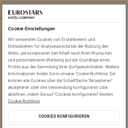
Eurostars Las Salinas
FUERTEVENTURA
Bei Star Travel
Spa-Erlebnis Für Paare
Cookie-Einstellungen
Wir verwenden Cookies von Erstanbietern und
Drittanbietern für Analysezwecke bei der Nutzung des
Webs, personalisieren den Inhalt nach Ihren Wünschen
und personalisieren Werbung auf der Grundlage eines
Profils aus der Sammlung Ihrer Surfgewohnheiten. Weitere
Informationen finden Sie in unserer Cookie-Richtlinie. Sie
können alle Cookies über die Schaltfläche "Akzeptieren"
80 €
akzeptieren oder ihre Verwendung konfigurieren oder
Spa-Erlebnis für Paare
ablehnen, indem Sie auf "Cookies konfigurieren" klicken.
Cookie-Richtlinie
Lassen Sie den Alltag und die Hektik hinter sich. Alles ist
darauf ausgerichtet, Ihnen dabei zu helfen, vom Alltag
COOKIES KONFIGURIEREN
abzuschalten und gemeinsam besondere Momente zu