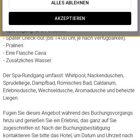
genießen. Die perfekte Gelegenheit, Zeit zu zweit zu
ALLES ABLEHNEN
verbringen und den Stress hinter sich zu lassen.
AKZEPTIEREN
Inklusive:
- Spa-Zugang für 2 Personen.
- Später Check-out (bis 14:00 Uhr, je nach Verfügbarkeit).
- Pralinen.
- Eine Flasche Cava.
- Zusätzliches Wasser.
Der Spa-Rundgang umfasst: Whirlpool, Nackenduschen,
Sprudelliege, Dampfbad, Römisches Bad, Caldarium,
Erlebnisdusche, Wechseldusche, Aromadusche und beheizte
Liegen.
Fügen Sie dieses Angebot während des Buchungsvorgangs
hinzu und genießen Sie ein Erlebnis, das ganz auf Sie
zugeschnitten ist. Nach der Buchungsbestätigung
kontaktieren Sie bitte das Hotel, um Datum und Uhrzeit nach