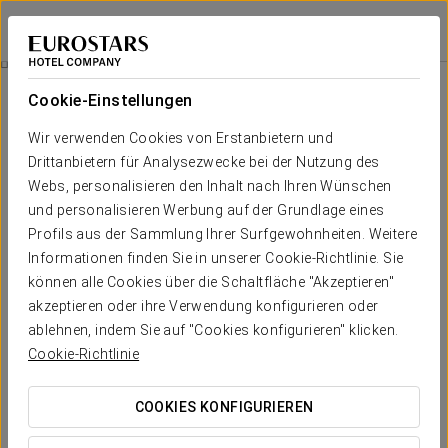
Eurostars Las Salinas
FUERTEVENTURA
Bei Star Travel
Mein Erstes Camp
Cookie-Einstellungen
Wir verwenden Cookies von Erstanbietern und
Drittanbietern für Analysezwecke bei der Nutzung des
Webs, personalisieren den Inhalt nach Ihren Wünschen
und personalisieren Werbung auf der Grundlage eines
Profils aus der Sammlung Ihrer Surfgewohnheiten. Weitere
Informationen finden Sie in unserer Cookie-Richtlinie. Sie
können alle Cookies über die Schaltfläche "Akzeptieren"
25 €
akzeptieren oder ihre Verwendung konfigurieren oder
Mein erstes Camp
ablehnen, indem Sie auf "Cookies konfigurieren" klicken.
Cookie-Richtlinie
Ein Erlebnis für die Kleinsten. Mit diesem Paket können Kinder
die Aufregung ihres ersten Camps erleben, ohne das Zimmer
COOKIES KONFIGURIEREN
zu verlassen.