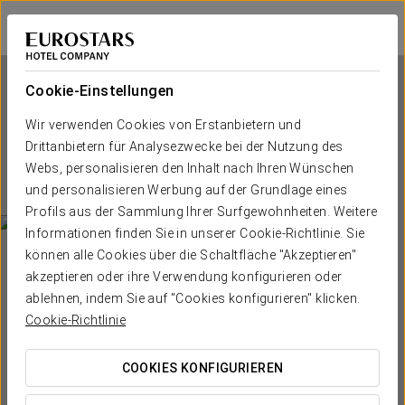
Eurostars Hotel de la Reconquista
OVIEDO
Bei Star Travel
Cookie-Einstellungen
Wir verwenden Cookies von Erstanbietern und
Eurostars Hotel de la
Drittanbietern für Analysezwecke bei der Nutzung des
Reconquista
Webs, personalisieren den Inhalt nach Ihren Wünschen
und personalisieren Werbung auf der Grundlage eines
OVIEDO
Profils aus der Sammlung Ihrer Surfgewohnheiten. Weitere
Informationen finden Sie in unserer Cookie-Richtlinie. Sie
können alle Cookies über die Schaltfläche "Akzeptieren"
akzeptieren oder ihre Verwendung konfigurieren oder
ablehnen, indem Sie auf "Cookies konfigurieren" klicken.
Cookie-Richtlinie
COOKIES KONFIGURIEREN
WANN MÖCHTEN SIE REISEN?

