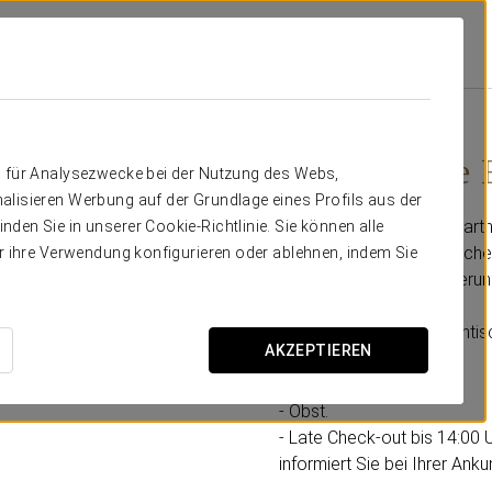
ran Hotel La Toja
Angebote
Romantische Erfahrung
39 €
Romantische 
n für Analysezwecke bei der Nutzung des Webs,
alisieren Werbung auf der Grundlage eines Profils aus der
Überraschen Sie Ihren Partn
den Sie in unserer Cookie-Richtlinie. Sie können alle
Aufmerksamkeit und machen 
er ihre Verwendung konfigurieren oder ablehnen, indem Sie
einer einzigartigen Erinnerun
Genießen Sie eine romantis
AKZEPTIEREN
beinhaltet:
- Eine Flasche Cava.
- Obst.
- Late Check-out bis 14:00 
informiert Sie bei Ihrer Ankun