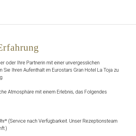
Deutsch
Bei Star Traveler oder Co
Erfahrung
er oder Ihre Partnerin mit einer unvergesslichen
Sie Ihren Aufenthalt im Eurostars Gran Hotel La Toja zu
g.
che Atmosphäre mit einem Erlebnis, das Folgendes
Uhr* (Service nach Verfügbarkeit. Unser Rezeptionsteam
ft.)