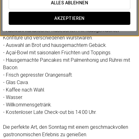
ausgelegt ist, jeden Augenblick in entspannter und
ALLES ABLEHNEN
gemütlicher Atmosphäre zu genießen.
AKZEPTIEREN
Enthalten:
- Auswahl kanarischer Käsesorten mit hausgemachter
Konfitüre und verschiedenen Wurstwaren.
- Auswahl an Brot und hausgemachtem Gebäck.
- Açaí-Bowl mit saisonalen Früchten und Toppings.
- Hausgemachte Pancakes mit Palmenhonig und Rührei mit
Bacon.
- Frisch gepresster Orangensaft.
- Glas Cava.
- Kaffee nach Wahl.
- Wasser.
- Willkommensgetränk.
- Kostenloser Late Check-out bis 14:00 Uhr.
Die perfekte Art, den Sonntag mit einem geschmackvollen
gastronomischen Erlebnis zu genießen.