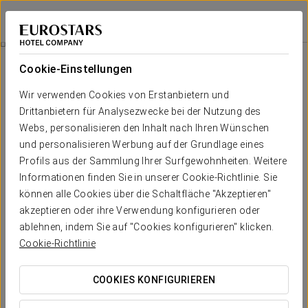
Eurostars Atlántida
SANTA CRUZ DE TENERIFE
Bei Star Travel
Brunch
Cookie-Einstellungen
Wir verwenden Cookies von Erstanbietern und
Drittanbietern für Analysezwecke bei der Nutzung des
Webs, personalisieren den Inhalt nach Ihren Wünschen
und personalisieren Werbung auf der Grundlage eines
Profils aus der Sammlung Ihrer Surfgewohnheiten. Weitere
Informationen finden Sie in unserer Cookie-Richtlinie. Sie
können alle Cookies über die Schaltfläche "Akzeptieren"
Erwachsene 19,95 €
akzeptieren oder ihre Verwendung konfigurieren oder
Kinder (bis 12 Jahre) 12 €
ablehnen, indem Sie auf "Cookies konfigurieren" klicken.
Brunch
Cookie-Richtlinie
Mach den Sonntag zu deinem Lieblingsmoment der Woche
COOKIES KONFIGURIEREN
und genieße ein gastronomisches Angebot, das darauf