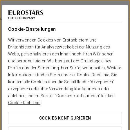
Eurostars Al-Ándalus Palace
SEVILLA
Bei Star Travel
Romantisches Erlebnis
Cookie-Einstellungen
Wir verwenden Cookies von Erstanbietern und
Drittanbietern für Analysezwecke bei der Nutzung des
Webs, personalisieren den Inhalt nach Ihren Wünschen
und personalisieren Werbung auf der Grundlage eines
Profils aus der Sammlung Ihrer Surfgewohnheiten. Weitere
Informationen finden Sie in unserer Cookie-Richtlinie. Sie
können alle Cookies über die Schaltfläche "Akzeptieren"
15 €
akzeptieren oder ihre Verwendung konfigurieren oder
Romantisches Erlebnis
ablehnen, indem Sie auf "Cookies konfigurieren" klicken.
Cookie-Richtlinie
Ein Moment zum gemeinsamen Genießen, mit Details, die
jeden Augenblick besonders machen. Dieses Angebot
COOKIES KONFIGURIEREN
beinhaltet: