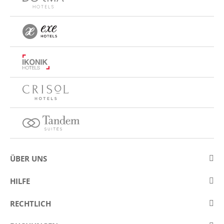
ÜBER UNS
Über Eurostars Hotel Company
HILFE
Arbeiten Sie mit uns
Kontakt
RECHTLICH
Wettbewerbe
Häufige Fragen (FAQ)
Legaler Hinweis / Impressum