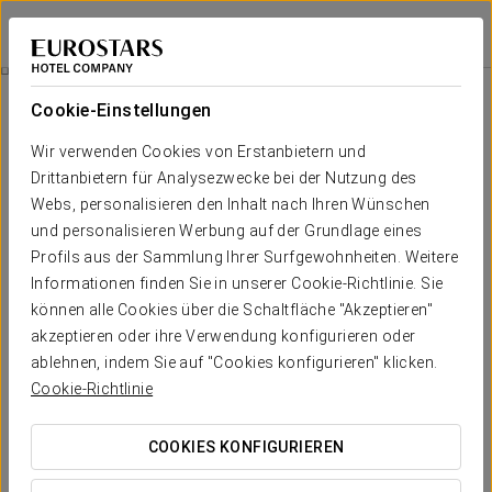
Eurostars Al-Ándalus Palace
SEVILLA
Bei Star Travel
Agua Mágica Eintrittskarte
Cookie-Einstellungen
Wir verwenden Cookies von Erstanbietern und
Drittanbietern für Analysezwecke bei der Nutzung des
Webs, personalisieren den Inhalt nach Ihren Wünschen
und personalisieren Werbung auf der Grundlage eines
Profils aus der Sammlung Ihrer Surfgewohnheiten. Weitere
Informationen finden Sie in unserer Cookie-Richtlinie. Sie
können alle Cookies über die Schaltfläche "Akzeptieren"
Ab 21,90 €
akzeptieren oder ihre Verwendung konfigurieren oder
Agua Mágica Eintrittskarte
ablehnen, indem Sie auf "Cookies konfigurieren" klicken.
Cookie-Richtlinie
Genießen Sie einen wunderbaren Tag im Freizeitpark Agua
Mágica.
COOKIES KONFIGURIEREN