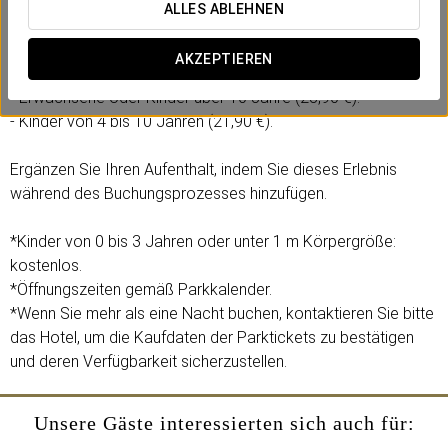
Inklusive:
ALLES ABLEHNEN
- 1 Tageseintritt in den Freizeitpark Agua Mágica.
AKZEPTIEREN
Wählen Sie die Option je nach Alter:
- Erwachsene oder Kinder über 10 Jahre (28,90 €).
- Kinder von 4 bis 10 Jahren (21,90 €).
Ergänzen Sie Ihren Aufenthalt, indem Sie dieses Erlebnis
während des Buchungsprozesses hinzufügen.
*Kinder von 0 bis 3 Jahren oder unter 1 m Körpergröße:
kostenlos.
*Öffnungszeiten gemäß Parkkalender.
*Wenn Sie mehr als eine Nacht buchen, kontaktieren Sie bitte
das Hotel, um die Kaufdaten der Parktickets zu bestätigen
und deren Verfügbarkeit sicherzustellen.
Unsere Gäste interessierten sich auch für: