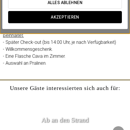
Im Eurostars Acteón haben wir ein romantisches Erlebnis
ALLES ABLEHNEN
geschaffen, das Sie mit Ihrem Partner teilen können.
Momente zum Verlieben in einer gemütlichen und charmanten
AKZEPTIEREN
Atmosphäre.
Beinhaltet:
- Später Check-out (bis 14:00 Uhr, je nach Verfügbarkeit)
- Willkommensgeschenk.
- Eine Flasche Cava im Zimmer.
- Auswahl an Pralinen.
Unsere Gäste interessierten sich auch für:
Ab an den Strand