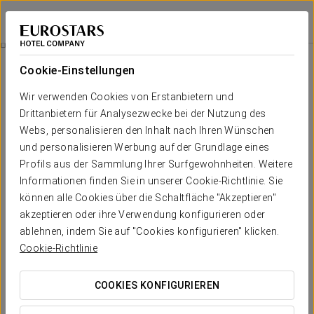
Eurostars Acteón
VALENCIA
Bei Star Travel
Romantisches Erlebnis
Cookie-Einstellungen
Wir verwenden Cookies von Erstanbietern und
Drittanbietern für Analysezwecke bei der Nutzung des
Webs, personalisieren den Inhalt nach Ihren Wünschen
und personalisieren Werbung auf der Grundlage eines
Profils aus der Sammlung Ihrer Surfgewohnheiten. Weitere
Informationen finden Sie in unserer Cookie-Richtlinie. Sie
können alle Cookies über die Schaltfläche "Akzeptieren"
20€
akzeptieren oder ihre Verwendung konfigurieren oder
Romantisches Erlebnis
ablehnen, indem Sie auf "Cookies konfigurieren" klicken.
Cookie-Richtlinie
Überraschende Details. Alles ist bereit, damit Sie sich nur auf
die Liebe konzentrieren können.
COOKIES KONFIGURIEREN