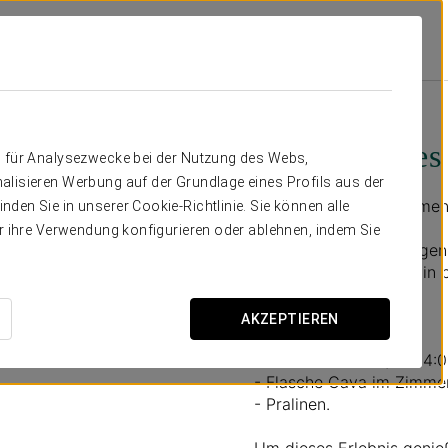
ng
Angebote
Romantisches Erlebnis
30 €
Romantisches 
n für Analysezwecke bei der Nutzung des Webs,
alisieren Werbung auf der Grundlage eines Profils aus der
Um eure Liebe zusammen 
den Sie in unserer Cookie-Richtlinie. Sie können alle
er ihre Verwendung konfigurieren oder ablehnen, indem Sie
Lasst euch diese Gelegenh
einzigartige Momente in be
das, was ihr verdient.
AKZEPTIEREN
Inklusive:
- Late check-out (bis 14:0
- Flasche Cava im Zimmer
- Pralinen.
Um dieses Erlebnis genie