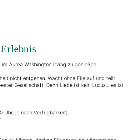
Deutsch
Bei Star Traveler oder Co
Erlebnis
im Áurea Washington Irving zu genießen.
eit nicht entgehen. Wacht ohne Eile auf und teilt
ster Gesellschaft. Denn Liebe ist kein Luxus... es ist
0 Uhr, je nach Verfügbarkeit).
.
ßen zu können, denken Sie daran, es während des