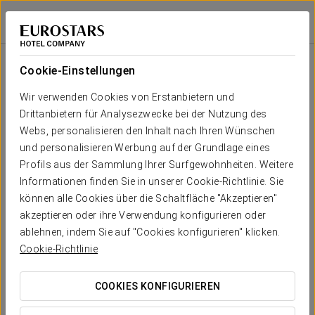
Áurea Boutique
Áurea Palacio de Sober
LUGO - SOBER
Bei Star Travel
Áurea Boutique
Cookie-Einstellungen
Wir haben eine exklusive Kollektion von
Andenken vorbereitet, damit Sie die Essenz von
Wir verwenden Cookies von Erstanbietern und
Aurea Hotels in Ihrem Zuhause genießen
Drittanbietern für Analysezwecke bei der Nutzung des
können
Webs, personalisieren den Inhalt nach Ihren Wünschen
und personalisieren Werbung auf der Grundlage eines
Profils aus der Sammlung Ihrer Surfgewohnheiten. Weitere
Informationen finden Sie in unserer Cookie-Richtlinie. Sie
können alle Cookies über die Schaltfläche "Akzeptieren"
akzeptieren oder ihre Verwendung konfigurieren oder
ablehnen, indem Sie auf "Cookies konfigurieren" klicken.
Cookie-Richtlinie
Bestickter Bademantel
COOKIES KONFIGURIEREN
PRODUKT ANSEHEN