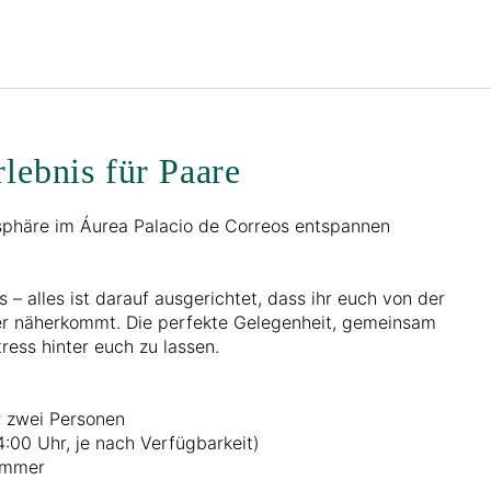
Deutsch
Bei Star Traveler oder Co
lebnis für Paare
vatsphäre im Áurea Palacio de Correos entspannen
s – alles ist darauf ausgerichtet, dass ihr euch von der
er näherkommt. Die perfekte Gelegenheit, gemeinsam
ess hinter euch zu lassen.
r zwei Personen
4:00 Uhr, je nach Verfügbarkeit)
Zimmer