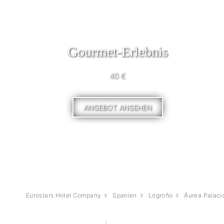
Gourmet-Erlebnis
40 €
ANGEBOT ANSEHEN
Eurostars Hotel Company
Spanien
Logroño
Áurea Palaci