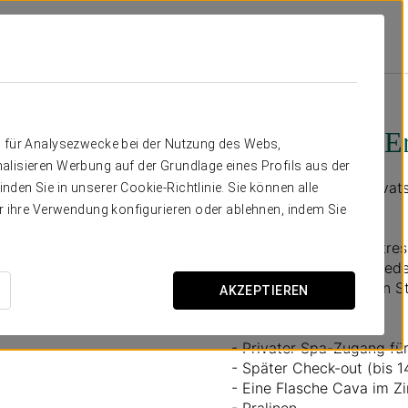
s
Angebote
Private Spa-Erlebnis Für Paare
75€
Private Spa-Er
n für Analysezwecke bei der Nutzung des Webs,
alisieren Werbung auf der Grundlage eines Profils aus der
Für alle, die sich in Pri
den Sie in unserer Cookie-Richtlinie. Sie können alle
möchten.
er ihre Verwendung konfigurieren oder ablehnen, indem Sie
Keine Routinen, kein Stres
Welt abkoppelt und wied
zu entspannen und den Str
AKZEPTIEREN
Enthält:
- Privater Spa-Zugang fü
- Später Check-out (bis 1
- Eine Flasche Cava im 
- Pralinen