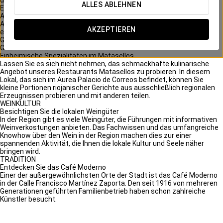
den renommierten Weingütern der Region angeboten werden.
ALLES ABLEHNEN
Empfehlungen
AUREA MOMENTS
Aurea lädt Sie ein, die wahre Bedeutung eines jeden Reiseziels zu
AKZEPTIEREN
entdecken. Wir sind mehr als nur eine Unterkunft... wir sind Ihr
Gastgeber.
GASTRONOMIE
Einheimische Spezialitäten im Matasellos
Lassen Sie es sich nicht nehmen, das schmackhafte kulinarische
Angebot unseres Restaurants Matasellos zu probieren. In diesem
Lokal, das sich im Aurea Palacio de Correos befindet, können Sie
kleine Portionen riojanischer Gerichte aus ausschließlich regionalen
Erzeugnissen probieren und mit anderen teilen.
WEINKULTUR
Besichtigen Sie die lokalen Weingüter
In der Region gibt es viele Weingüter, die Führungen mit informativen
Weinverkostungen anbieten. Das Fachwissen und das umfangreiche
Knowhow über den Wein in der Region machen dies zur einer
spannenden Aktivität, die Ihnen die lokale Kultur und Seele näher
bringen wird.
TRADITION
Entdecken Sie das Café Moderno
Einer der außergewöhnlichsten Orte der Stadt ist das Café Moderno
in der Calle Francisco Martínez Zaporta. Den seit 1916 von mehreren
Generationen geführten Familienbetrieb haben schon zahlreiche
Künstler besucht.