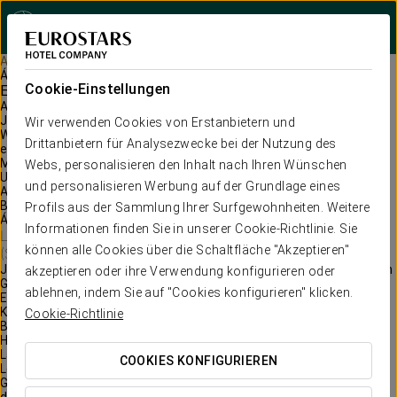
Bei Star Traveler 
Aurea Collection
Áurea Palacio de Correos
Cookie-Einstellungen
Erlebnisse
AUREA PALACIO DE CORREOS
Jede Reise ist einmalig, weil jeder Reisende einzigartig ist.
Wir verwenden Cookies von Erstanbietern und
Wir zeigen Ihnen die Geschichten, die verschiedene Reisende in den
Drittanbietern für Analysezwecke bei der Nutzung des
einzelnen Städten erlebt haben.
Mehrere „Reisen“ aus verschiedenen Perspektiven.
Webs, personalisieren den Inhalt nach Ihren Wünschen
Unser Geheimnis
und personalisieren Werbung auf der Grundlage eines
An der Gebäudefassade des Hotels sind die ursprünglichen
Briefkästen erhalten, die den Haupteingang des Gebäudes zieren.
Profils aus der Sammlung Ihrer Surfgewohnheiten. Weitere
Áurea Palacio de Correos
Informationen finden Sie in unserer Cookie-Richtlinie. Sie
Logroño
können alle Cookies über die Schaltfläche "Akzeptieren"
(Spanien)
Jeder Aurea-Moment wird zu einer Erinnerung, die Ihnen für immer im
akzeptieren oder ihre Verwendung konfigurieren oder
Gedächtnis bleibt.
ablehnen, indem Sie auf "Cookies konfigurieren" klicken.
Erleben Sie Gerichte des Matasellos, Casa de Comidas. Einheimische
Küche und Tradition mit einheimischen Produkten.
Cookie-Richtlinie
Besuchen Sie die Postkartenausstellung auf jeder Etage des Hotels.
Hier können Sie die verschiedenen Epochen der Geschichte unseres
Landes kennen lernen.
COOKIES KONFIGURIEREN
Logroño liegt in einer Weinregion. Versäumen Sie nicht die
Gelegenheit, die Weine der besten Jahrgänge zu probieren, die von