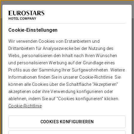
Ikonik Plaza Mercado
SALAMANCA
Bei Star Travel
Cookie-Einstellungen
Wir verwenden Cookies von Erstanbietern und
Drittanbietern für Analysezwecke bei der Nutzung des
Ikonik Plaza Mercado
Webs, personalisieren den Inhalt nach Ihren Wünschen
und personalisieren Werbung auf der Grundlage eines
SALAMANCA
Profils aus der Sammlung Ihrer Surfgewohnheiten. Weitere
Informationen finden Sie in unserer Cookie-Richtlinie. Sie
können alle Cookies über die Schaltfläche "Akzeptieren"
akzeptieren oder ihre Verwendung konfigurieren oder
ablehnen, indem Sie auf "Cookies konfigurieren" klicken.
Cookie-Richtlinie
COOKIES KONFIGURIEREN
WANN MÖCHTEN SIE REISEN?

