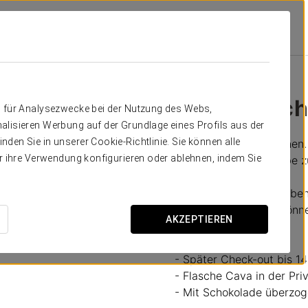
Romantisches Erlebnis
47 USD
Romantisch
n für Analysezwecke bei der Nutzung des Webs,
alisieren Werbung auf der Grundlage eines Profils aus der
den Sie in unserer Cookie-Richtlinie. Sie können alle
Details zum Überraschen. A
er ihre Verwendung konfigurieren oder ablehnen, indem Sie
konzentrieren, die Liebe 
Im Ikonik Miraflores habe
Ihrem Partner teilen könn
AKZEPTIEREN
Enthält:
- Später Check-out bis 14
- Flasche Cava in der Pri
- Mit Schokolade überzo