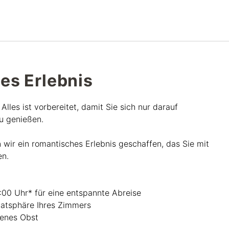
Deutsch
Bei Star Traveler oder Co
es Erlebnis
lles ist vorbereitet, damit Sie sich nur darauf
zu genießen.
n wir ein romantisches Erlebnis geschaffen, das Sie mit
en.
:00 Uhr* für eine entspannte Abreise
vatsphäre Ihres Zimmers
genes Obst