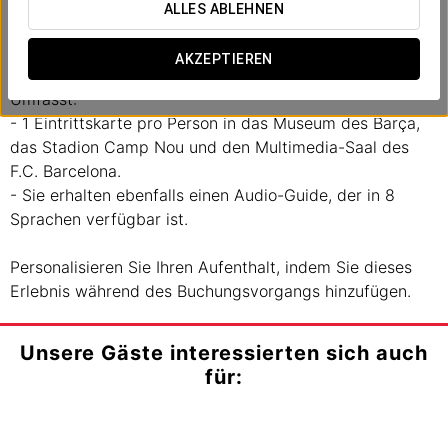
das europaweit größte Fußballstadion. Übernachten Sie
ALLES ABLEHNEN
bei uns und erhalten Sie 1 Eintrittskarte zum
Sonderpreis!
AKZEPTIEREN
Umfasst:
- 1 Eintrittskarte pro Person in das Museum des Barça,
das Stadion Camp Nou und den Multimedia-Saal des
F.C. Barcelona.
- Sie erhalten ebenfalls einen Audio-Guide, der in 8
Sprachen verfügbar ist.
Personalisieren Sie Ihren Aufenthalt, indem Sie dieses
Erlebnis während des Buchungsvorgangs hinzufügen.
Unsere Gäste interessierten sich auch
für: