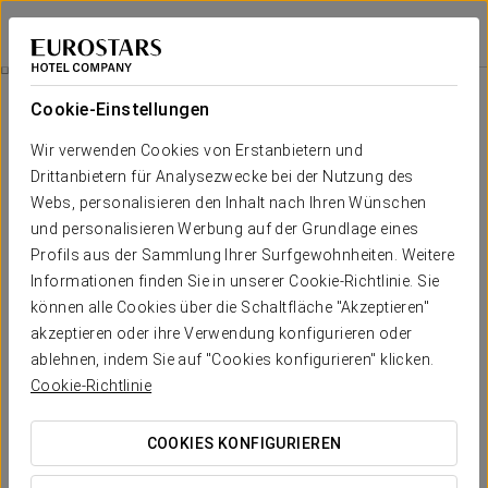
Ikonik Lex
BARCELONA - HOSPITALET DE LLOBREGAT
Bei Star Travel
Barça-Packung
Cookie-Einstellungen
Wir verwenden Cookies von Erstanbietern und
Drittanbietern für Analysezwecke bei der Nutzung des
Webs, personalisieren den Inhalt nach Ihren Wünschen
und personalisieren Werbung auf der Grundlage eines
Profils aus der Sammlung Ihrer Surfgewohnheiten. Weitere
Informationen finden Sie in unserer Cookie-Richtlinie. Sie
können alle Cookies über die Schaltfläche "Akzeptieren"
38 €
akzeptieren oder ihre Verwendung konfigurieren oder
Barça-Packung
ablehnen, indem Sie auf "Cookies konfigurieren" klicken.
Cookie-Richtlinie
Ob Sie nun ein Fußballfan sind oder nicht, lassen Sie sich
bei Ihrem Besuch der Stadt auf keinen Fall das Museum
COOKIES KONFIGURIEREN
Museo del Barça und das Stadion Camp Nou entgehen,