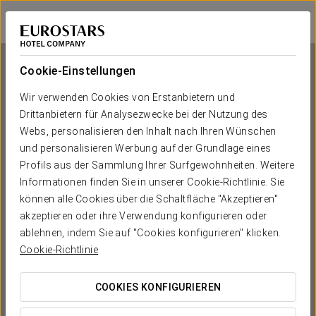
Ikonik Hotel Puebla
PUEBLA
Bei Star Travel
Cookie-Einstellungen
Wir verwenden Cookies von Erstanbietern und
Drittanbietern für Analysezwecke bei der Nutzung des
Ikonik Hotel Puebla
Webs, personalisieren den Inhalt nach Ihren Wünschen
und personalisieren Werbung auf der Grundlage eines
PUEBLA
Profils aus der Sammlung Ihrer Surfgewohnheiten. Weitere
Informationen finden Sie in unserer Cookie-Richtlinie. Sie
können alle Cookies über die Schaltfläche "Akzeptieren"
akzeptieren oder ihre Verwendung konfigurieren oder
ablehnen, indem Sie auf "Cookies konfigurieren" klicken.
Cookie-Richtlinie
COOKIES KONFIGURIEREN
WANN MÖCHTEN SIE REISEN?

