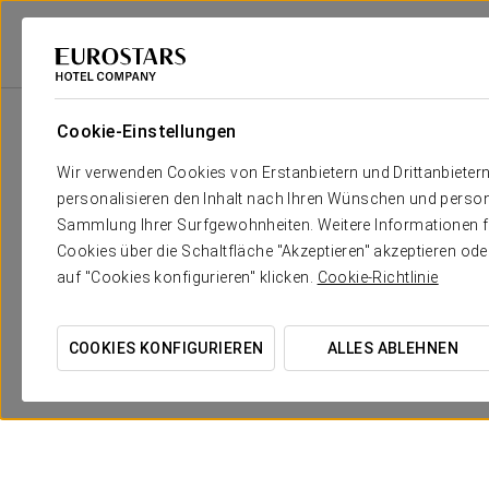
Eurostars Hotel Company
Spanien
Badajoz
Hotel Río Badajoz
A
Cookie-Einstellungen
Wir verwenden Cookies von Erstanbietern und Drittanbieter
personalisieren den Inhalt nach Ihren Wünschen und person
Sammlung Ihrer Surfgewohnheiten. Weitere Informationen fin
Cookies über die Schaltfläche "Akzeptieren" akzeptieren od
auf "Cookies konfigurieren" klicken.
Cookie-Richtlinie
Romantisches Erlebnis
COOKIES KONFIGURIEREN
ALLES ABLEHNEN
15 €
ANGEBOT ANSEHEN