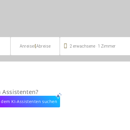

.
{
2
erwachsene
1
Zimmer
Anreise
Abreise
n Assistenten?
 dem KI-Assistenten suchen