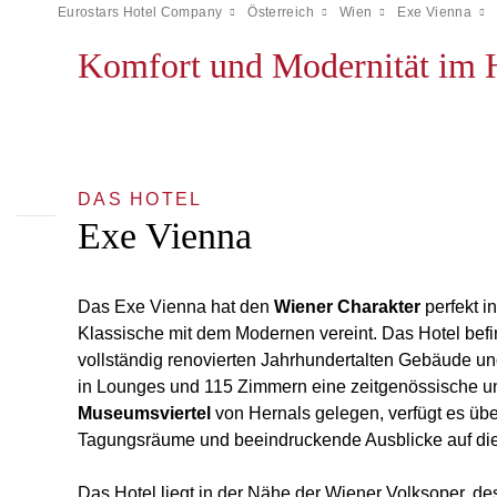
Eurostars Hotel Company
Österreich
Wien
Exe Vienna
Komfort und Modernität im 
DAS HOTEL
Exe Vienna
Das Exe Vienna hat den
Wiener Charakter
perfekt i
Klassische mit dem Modernen vereint. Das Hotel befi
vollständig renovierten Jahrhundertalten Gebäude und
in Lounges und 115 Zimmern eine zeitgenössische u
Museumsviertel
von Hernals gelegen, verfügt es übe
Tagungsräume und beeindruckende Ausblicke auf die
Das Hotel liegt in der Nähe der Wiener Volksoper, 