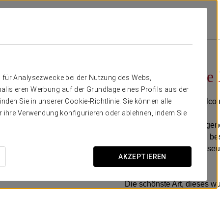
an Marino
Angebote
Besuchen Sie Xochimilco Und Coyoacán
70 $ pro Person
Besuchen Sie
n für Analysezwecke bei der Nutzung des Webs,
alisieren Werbung auf der Grundlage eines Profils aus der
Entdecken Sie Xochimilco
den Sie in unserer Cookie-Richtlinie. Sie können alle
er ihre Verwendung konfigurieren oder ablehnen, indem Sie
Genießen Sie einen angene
traditionellem Boot) und be
wie das Frida Kahlo Museum 
AKZEPTIEREN
Aztekenstadion.
Die schönste Art, dieses w