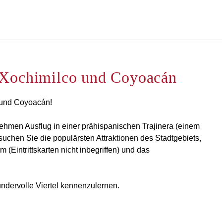
Deutsch
Bei Star Traveler oder Co
 Xochimilco und Coyoacán
 und Coyoacán!
hmen Ausflug in einer prähispanischen Trajinera (einem
suchen Sie die populärsten Attraktionen des Stadtgebiets,
(Eintrittskarten nicht inbegriffen) und das
undervolle Viertel kennenzulernen.