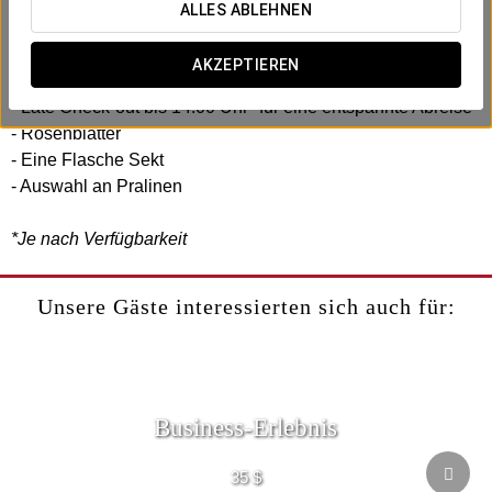
Im Exe Suites Reforma haben wir ein romantisches Erlebnis
ALLES ABLEHNEN
geschaffen, das Sie mit Ihrem Partner teilen können.
AKZEPTIEREN
Enthält:
- Late Check-out bis 14:00 Uhr* für eine entspannte Abreise
- Rosenblätter
- Eine Flasche Sekt
- Auswahl an Pralinen
*Je nach Verfügbarkeit
Unsere Gäste interessierten sich auch für:
Business-Erlebnis
35 $