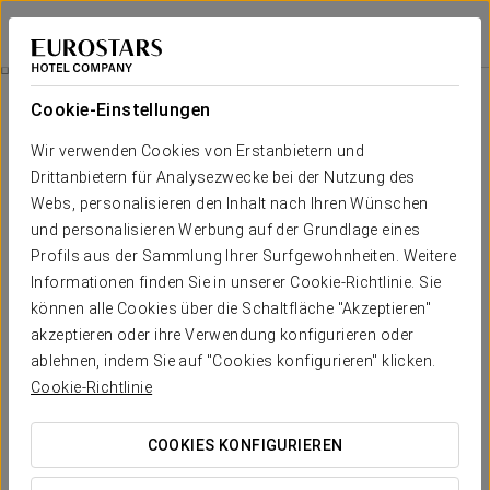
Exe Suites Reforma
MEXIKO-STADT, CDMX
Bei Star Travel
Romantisches Erlebnis
Cookie-Einstellungen
Wir verwenden Cookies von Erstanbietern und
Drittanbietern für Analysezwecke bei der Nutzung des
Webs, personalisieren den Inhalt nach Ihren Wünschen
und personalisieren Werbung auf der Grundlage eines
Profils aus der Sammlung Ihrer Surfgewohnheiten. Weitere
Informationen finden Sie in unserer Cookie-Richtlinie. Sie
können alle Cookies über die Schaltfläche "Akzeptieren"
akzeptieren oder ihre Verwendung konfigurieren oder
65 $ pro aufenthalt
Romantisches Erlebnis
ablehnen, indem Sie auf "Cookies konfigurieren" klicken.
Cookie-Richtlinie
Details zum Überraschen. Alles ist bereit, damit Sie nur
daran denken, die Liebe zu genießen.
COOKIES KONFIGURIEREN