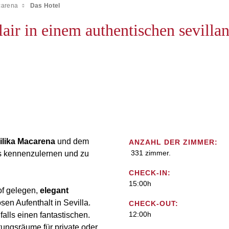
carena
Das Hotel
air in einem authentischen sevillan
ilika Macarena
und dem
ANZAHL DER ZIMMER:
331 zimmer.
las kennenzulernen und zu
CHECK-IN:
15:00h
of gelegen,
elegant
sen Aufenthalt in Sevilla.
CHECK-OUT:
12:00h
alls einen fantastischen.
ungsräume für private oder