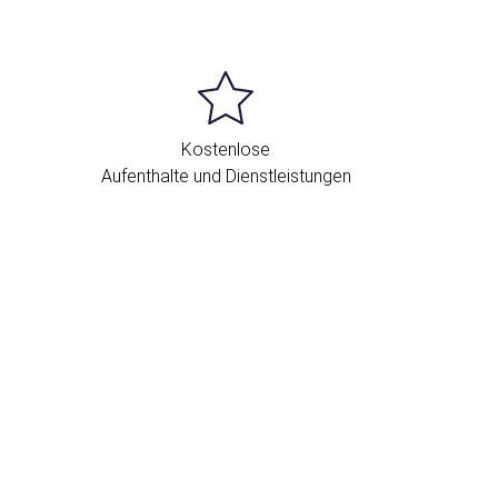
Kostenlose
Aufenthalte und Dienstleistungen
tandort und Kontakt
San Juan de Ribera, 2
Sevilla
41009 Spanien