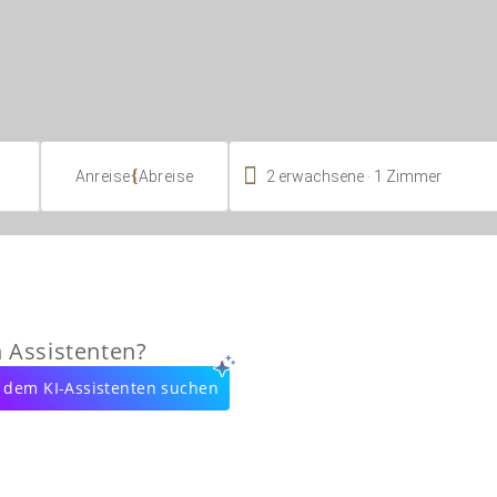

.
{
2
erwachsene
1
Zimmer
Anreise
Abreise
n Assistenten?
 dem KI-Assistenten suchen