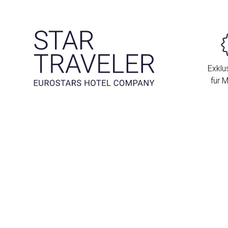
Exklus
für M