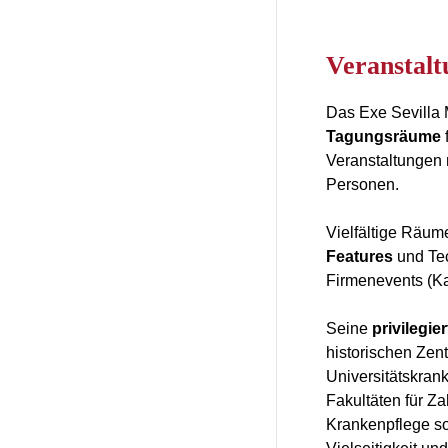
Veransta
Das Exe Sevilla 
Tagungsräume
f
Veranstaltungen 
Personen.
Vielfältige Räu
Features
und Tec
Firmenevents (Ka
Seine
privilegie
historischen Zen
Universitätskra
Fakultäten für Z
Krankenpflege so